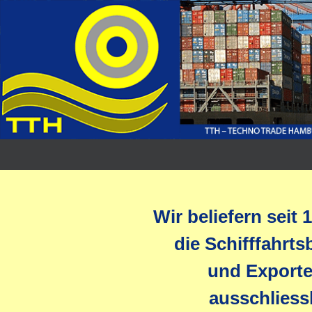
Wir beliefern seit 
die Schifffahrt
und Export
ausschliess