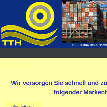
Hydraulik
Wir versorgen Sie schnell und z
folgender Markenh
- Bosch-Rexroth