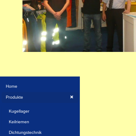
Home
Produkte
Kugellager
Keilriemen
Dichtungstechnik